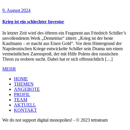
9. August 2024
Krieg ist ein schlechter Investor
In letzter Zeit wird des öfteren ein Fragment aus Friedrich Schiller’s
unvollendetem Werk „Demetrius“ zitiert: „Krieg ist der beste
Kaufmann – er macht aus Eisen Gold“. Vor dem Hintergrund der
Napoleonischen Kriege entwickelte Schiller sein Drama um einen
vermeintlichen Zarensproß, der mit Hilfe Polens den russischen
Thron zu erobern sucht. Dabei hat er sich offensichtlich […]
MEHR
HOME
THEMEN
ANGEBOTE
PROFIL
TEAM
AKTUELL
KONTAKT
We do not support digital monopolies! - © 2023 tetrateam